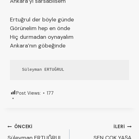
Ankara’yı sarsabilsem
Ertuğrul der böyle günde
Görünelim hep en önde
Hiç durmadan oynayalım
Ankara’nın göbeğinde
  Süleyman ERTUĞRUL
Post Views:
177
ÖNCEKI
İLERI
Süleyman ERTUĞRUL
SEN ÇOK YAŞA