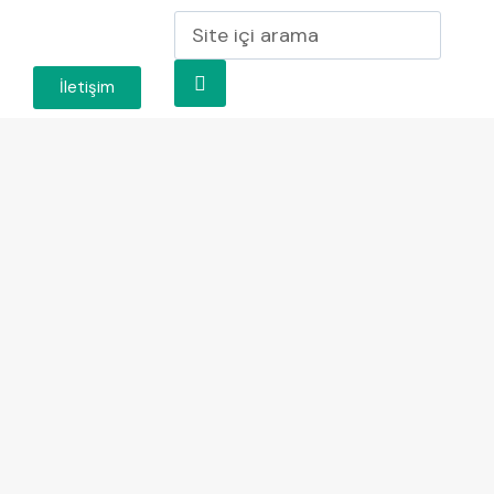
İletişim