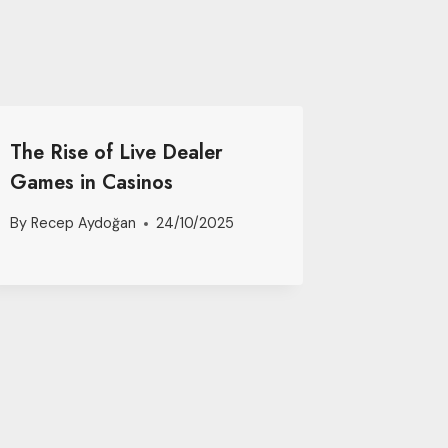
The Rise of Live Dealer
Games in Casinos
By
Recep Aydoğan
24/10/2025