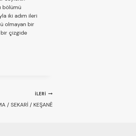
nı bölümü
 iki adım ileri
ürü olmayan bir
bir çizgide
İLERI
MA / SEKARİ / KEŞANÊ