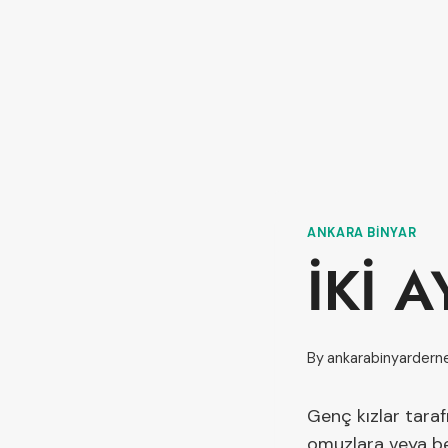
ANKARA BINYAR
İKİ 
By
ankarabinyardern
Genç kızlar taraf
omuzlara veya bel