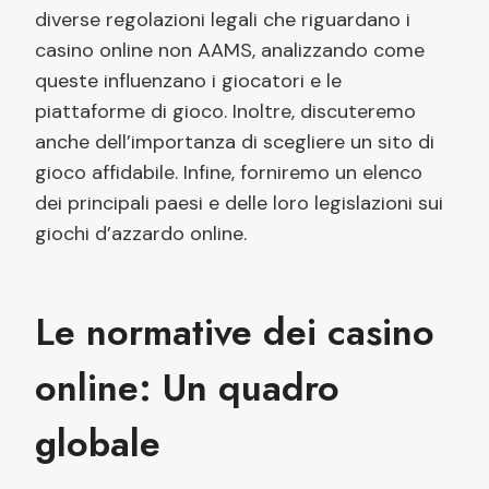
diverse regolazioni legali che riguardano i
casino online non AAMS, analizzando come
queste influenzano i giocatori e le
piattaforme di gioco. Inoltre, discuteremo
anche dell’importanza di scegliere un sito di
gioco affidabile. Infine, forniremo un elenco
dei principali paesi e delle loro legislazioni sui
giochi d’azzardo online.
Le normative dei casino
online: Un quadro
globale