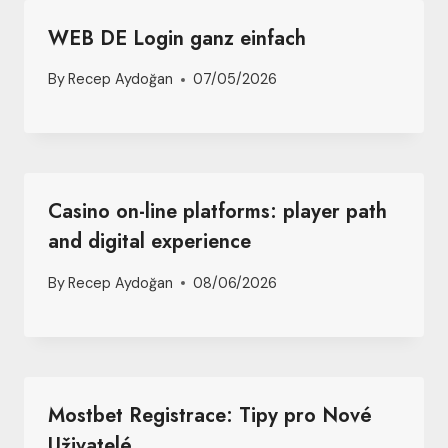
WEB DE Login ganz einfach
By
Recep Aydoğan
07/05/2026
Casino on-line platforms: player path
and digital experience
By
Recep Aydoğan
08/06/2026
Mostbet Registrace: Tipy pro Nové
Uživatelé