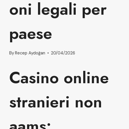
oni legali per
paese
By
Recep Aydoğan
20/04/2026
Casino online
stranieri non
aams: