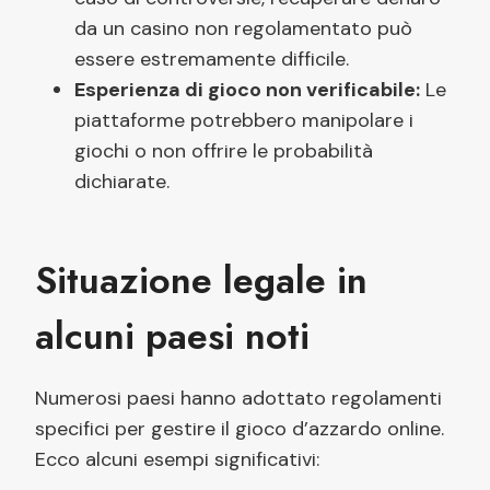
da un casino non regolamentato può
essere estremamente difficile.
Esperienza di gioco non verificabile:
Le
piattaforme potrebbero manipolare i
giochi o non offrire le probabilità
dichiarate.
Situazione legale in
alcuni paesi noti
Numerosi paesi hanno adottato regolamenti
specifici per gestire il gioco d’azzardo online.
Ecco alcuni esempi significativi: