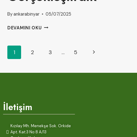
By
ankarabinyar
05/07/2025
DEVAMINI OKU
1
2
3
…
5
İletişim
Kızılay Mh. Menekşe Sok. Orkide
Apt. Kat:3 No:8 A/13