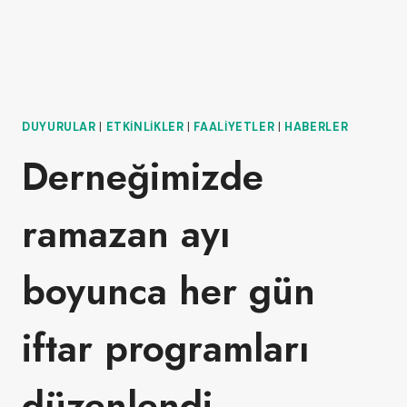
DUYURULAR
|
ETKINLIKLER
|
FAALIYETLER
|
HABERLER
Derneğimizde
ramazan ayı
boyunca her gün
iftar programları
düzenlendi.