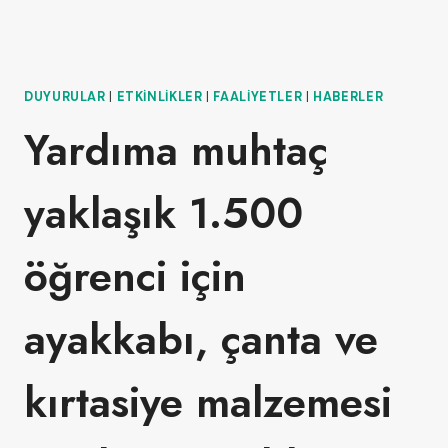
DUYURULAR
|
ETKINLIKLER
|
FAALIYETLER
|
HABERLER
Yardıma muhtaç
yaklaşık 1.500
öğrenci için
ayakkabı, çanta ve
kırtasiye malzemesi