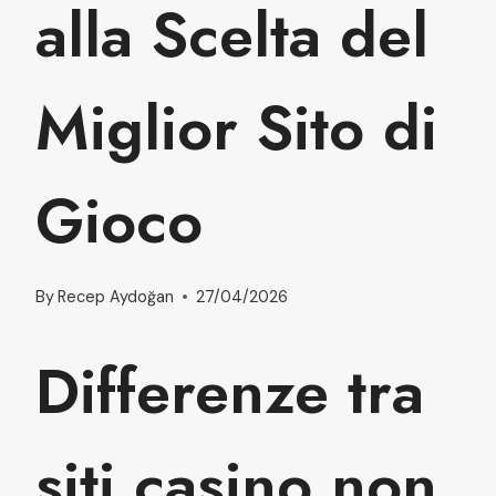
alla Scelta del
Miglior Sito di
Gioco
By
Recep Aydoğan
27/04/2026
Differenze tra
siti casino non