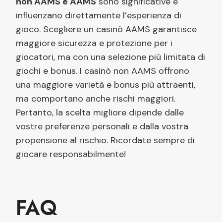
non AAMS e AAMS
sono significative e
influenzano direttamente l’esperienza di
gioco. Scegliere un casinò AAMS garantisce
maggiore sicurezza e protezione per i
giocatori, ma con una selezione più limitata di
giochi e bonus. I casinò non AAMS offrono
una maggiore varietà e bonus più attraenti,
ma comportano anche rischi maggiori.
Pertanto, la scelta migliore dipende dalle
vostre preferenze personali e dalla vostra
propensione al rischio. Ricordate sempre di
giocare responsabilmente!
FAQ