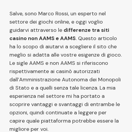
Salve, sono Marco Rossi, un esperto nel
settore dei giochi online, e oggi voglio
guidarvi attraverso le
differenze tra siti
casino non AAMS e AAMS
. Questo articolo
ha lo scopo di aiutarvi a scegliere il sito che
meglio si adatta alle vostre esigenze di gioco.
Le sigle AAMS e non AAMS si riferiscono
rispettivamente ai casinò autorizzati
dall’Amministrazione Autonoma dei Monopoli
di Stato e a quelli senza tale licenza. La mia
esperienza nel settore mi ha portato a
scoprire vantaggi e svantaggi di entrambe le
opzioni, quindi continuate a leggere per
capire quale piattaforma potrebbe essere la
migliore per voi.