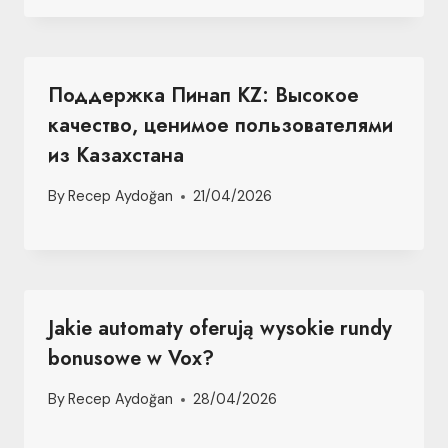
Поддержка Пинап KZ: Высокое
качество, ценимое пользователями
из Казахстана
By
Recep Aydoğan
21/04/2026
Jakie automaty oferują wysokie rundy
bonusowe w Vox?
By
Recep Aydoğan
28/04/2026