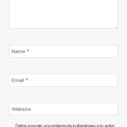
Name
*
Email
*
Website
Daha sonraki yorumlarımda kullanılması için adım,