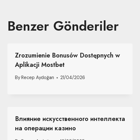
Benzer Gönderiler
Zrozumienie Bonusów Dostępnych w
Aplikacji Mostbet
By
Recep Aydoğan
21/04/2026
Влияние искусственного интеллекта
на операции казино