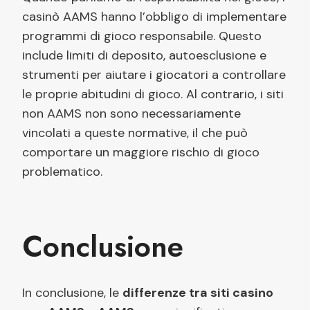
casinò AAMS hanno l’obbligo di implementare
programmi di gioco responsabile. Questo
include limiti di deposito, autoesclusione e
strumenti per aiutare i giocatori a controllare
le proprie abitudini di gioco. Al contrario, i siti
non AAMS non sono necessariamente
vincolati a queste normative, il che può
comportare un maggiore rischio di gioco
problematico.
Conclusione
In conclusione, le
differenze tra siti casino