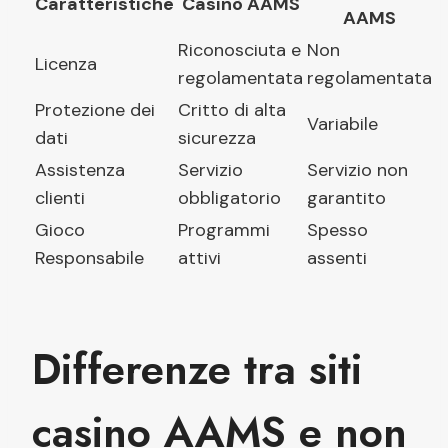
Caratteristiche
Casinò AAMS
AAMS
Riconosciuta e
Non
Licenza
regolamentata
regolamentata
Protezione dei
Critto di alta
Variabile
dati
sicurezza
Assistenza
Servizio
Servizio non
clienti
obbligatorio
garantito
Gioco
Programmi
Spesso
Responsabile
attivi
assenti
Differenze tra siti
casino AAMS e non