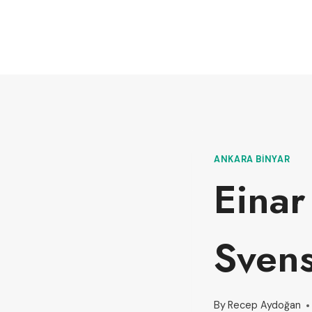
ANKARA BINYAR
Einar
Sven
By
Recep Aydoğan