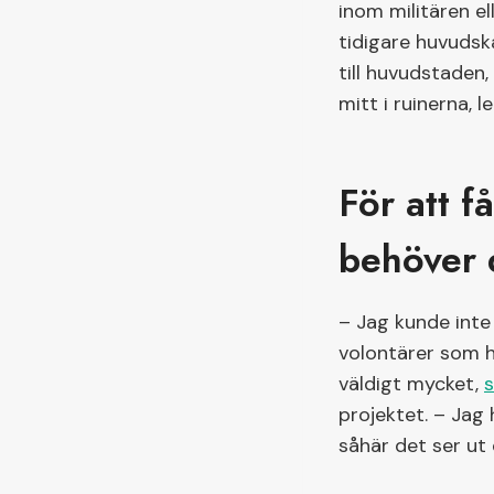
inom militären e
tidigare huvudska
till huvudstaden
mitt i ruinerna, 
För att f
behöver 
– Jag kunde inte
volontärer som ha
väldigt mycket,
projektet. – Jag 
såhär det ser ut 