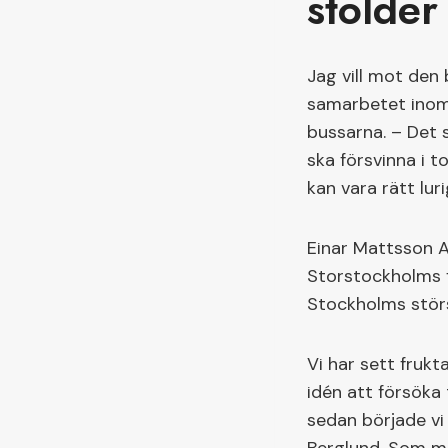
stölder
Jag vill mot den
samarbetet inom 
bussarna. – Det s
ska försvinna i t
kan vara rätt lur
Einar Mattsson A
Storstockholms 
Stockholms störs
Vi har sett fruk
idén att försöka 
sedan började vi