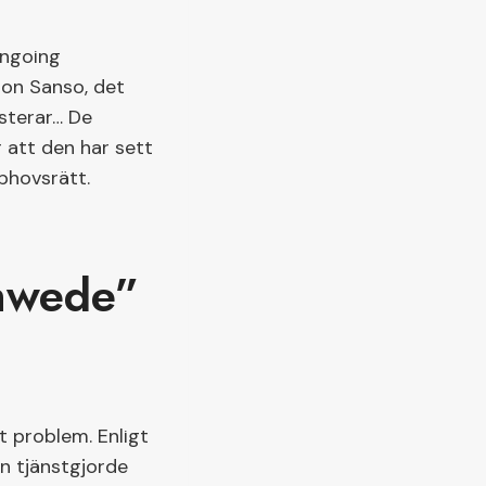
Ongoing
pon Sanso, det
sterar… De
 att den har sett
pphovsrätt.
chwede”
tt problem. Enligt
an tjänstgjorde