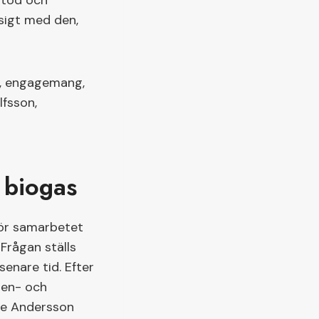
stöd och
sigt med den,
e, engagemang,
lfsson,
 biogas
för samarbetet
 Frågan ställs
enare tid. Efter
gien- och
asse Andersson