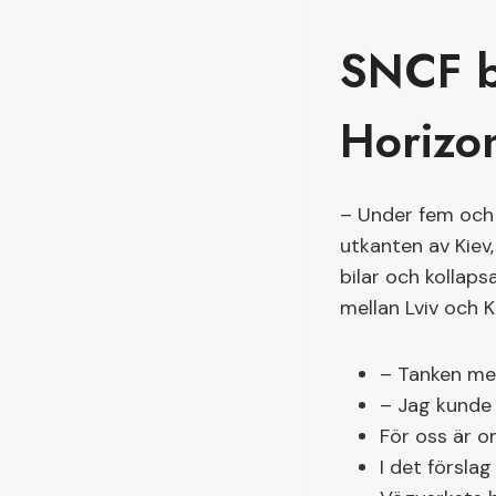
SNCF be
Horizo
– Under fem och 
utkanten av Kiev,
bilar och kollap
mellan Lviv och K
– Tanken med
– Jag kunde 
För oss är o
I det försla