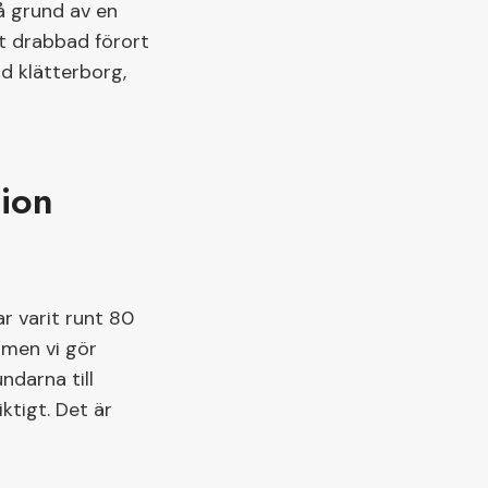
å grund av en
rt drabbad förort
d klätterborg,
tion
r varit runt 80
 men vi gör
ndarna till
ktigt. Det är