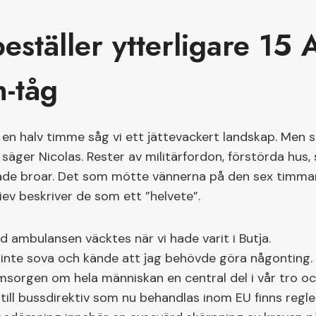
ställer ytterligare 15 A
n-tåg
en halv timme såg vi ett jättevackert landskap. Men se
 säger Nicolas. Rester av militärfordon, förstörda hus
sade broar. Det som mötte vännerna på den sex timma
iev beskriver de som ett ”helvete”.
 ambulansen väcktes när vi hade varit i Butja.
inte sova och kände att jag behövde göra någonting.
msorgen om hela människan en central del i vår tro o
g till bussdirektiv som nu behandlas inom EU finns regl