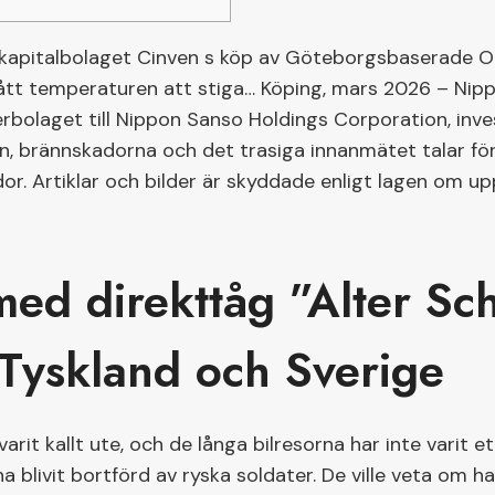
skkapitalbolaget Cinven s köp av Göteborgsbaserade 
tt temperaturen att stiga… Köping, mars 2026 – Nip
rbolaget till Nippon Sanso Holdings Corporation, inve
, brännskadorna och det trasiga innanmätet talar för
dor. Artiklar och bilder är skyddade enligt lagen om u
med direkttåg ”Alter S
Tyskland och Sverige
varit kallt ute, och de långa bilresorna har inte varit e
a blivit bortförd av ryska soldater. De ville veta om h