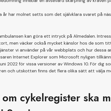
bedömning innebär en avsevärd skärpning av kraven p
år har molnet setts som det självklara svaret på näst
mbulansen kan göra ett intryck på Almedalen. Intress
ort, men väcker också mycket känslor hos de som titt
I-tjänster vi använder på vår webbplats och hur dessa 
aren Internet Explorer som Microsoft nyligen tillkän
juni 2022 för vissa versioner av Windows 10. För dig so
n och utskotten finns det flera olika sätt att välja me
 om cykelregister ska m