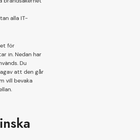
å brandsäkerhet
an alla IT-
et för
ar in. Nedan har
används. Du
nagav att den går
m vill bevaka
llan.
inska