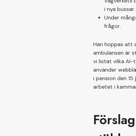
Vägverkets 
i nya bussar.
Under många 
frågor.
Han hoppas att a
ambulansen är st
vi listat vilka A
använder webbläs
i pension den 15 
arbetet i kammare
Förslag