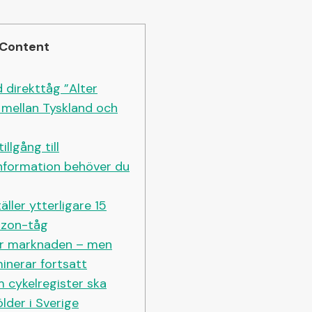
Content
 direkttåg ”Alter
mellan Tyskland och
illgång till
formation behöver du
ller ytterligare 15
rizon-tåg
år marknaden – men
inerar fortsatt
 cykelregister ska
lder i Sverige