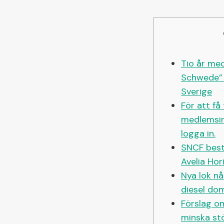
Tio år med
Schwede” 
Sverige
För att få t
medlemsin
logga in.
SNCF bestä
Avelia Ho
Nya lok n
diesel dom
Förslag om
minska stö