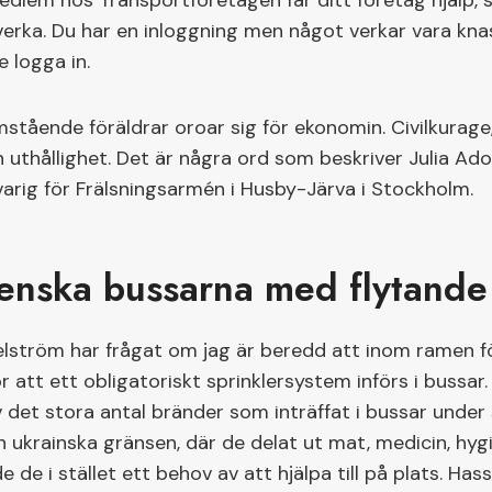
dlem hos Transportföretagen får ditt företag hjälp, 
verka. Du har en inloggning men något verkar vara kna
e logga in.
mstående föräldrar oroar sig för ekonomin. Civilkurag
 uthållighet. Det är några ord som beskriver Julia Ado
rig för Frälsningsarmén i Husby-Järva i Stockholm.
venska bussarna med flytande
elström har frågat om jag är beredd att inom ramen 
 att ett obligatoriskt sprinklersystem införs i bussar.
det stora antal bränder som inträffat i bussar under s
den ukrainska gränsen, där de delat ut mat, medicin, hy
de de i stället ett behov av att hjälpa till på plats. H