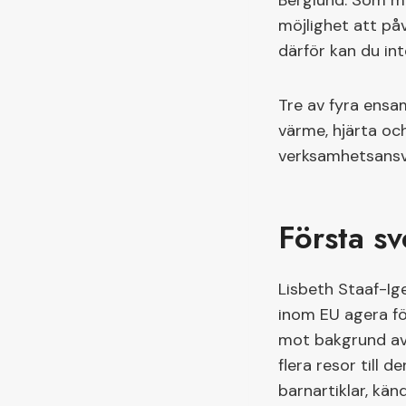
Berglund. Som me
möjlighet att på
därför kan du int
Tre av fyra ensa
värme, hjärta och
verksamhetsansva
Första s
Lisbeth Staaf-Ig
inom EU agera för
mot bakgrund av 
flera resor till 
barnartiklar, kän