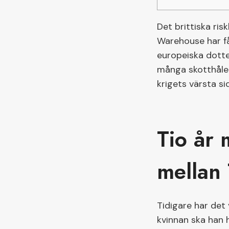
Det brittiska ri
Warehouse har få
europeiska dotte
många skotthålen
krigets värsta si
Tio år 
mellan 
Tidigare har det 
kvinnan ska han h