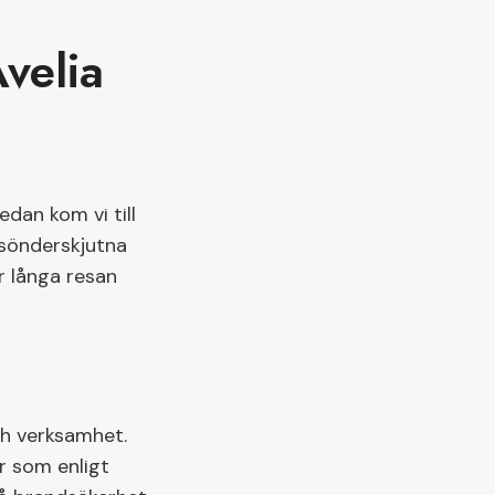
velia
dan kom vi till
, sönderskjutna
r långa resan
ch verksamhet.
er som enligt