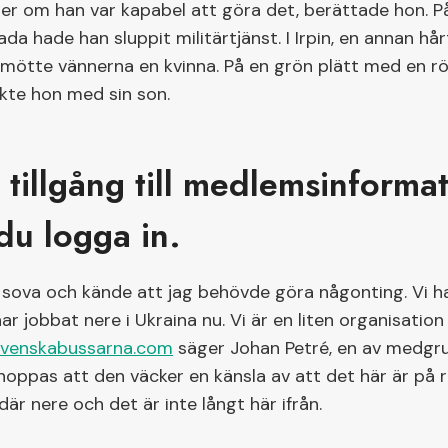
ller om han var kapabel att göra det, berättade hon. P
da hade han sluppit militärtjänst. I Irpin, en annan hå
, mötte vännerna en kvinna. På en grön plätt med en rö
lekte hon med sin son.
å tillgång till medlemsinforma
du logga in.
 sova och kände att jag behövde göra någonting. Vi ha
r jobbat nere i Ukraina nu. Vi är en liten organisation
svenskabussarna.com
säger Johan Petré, en av medgru
hoppas att den väcker en känsla av att det här är på ri
där nere och det är inte långt här ifrån.