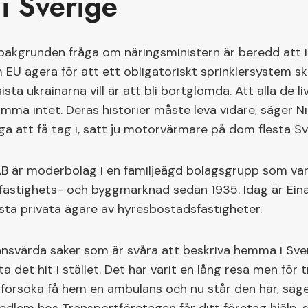
 i Sverige
 bakgrunden fråga om näringsministern är beredd att
EU agera för att ett obligatoriskt sprinklersystem ska
ista ukrainarna vill är att bli bortglömda. Att alla de 
omma intet. Deras historier måste leva vidare, säger N
iga att få tag i, satt ju motorvärmare på dom flesta S
B är moderbolag i en familjeägd bolagsgrupp som var
fastighets- och byggmarknad sedan 1935. Idag är Ein
ta privata ägare av hyresbostadsfastigheter.
tansvärda saker som är svåra att beskriva hemma i Sv
ta det hit i stället. Det har varit en lång resa men för
 försöka få hem en ambulans och nu står den här, säge