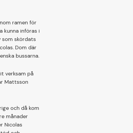
 inom ramen för
 kunna införas i
liv som skördats
icolas. Dom där
venska bussarna.
it verksam på
ar Mattsson
erige och då kom
 tre månader
r Nicolas