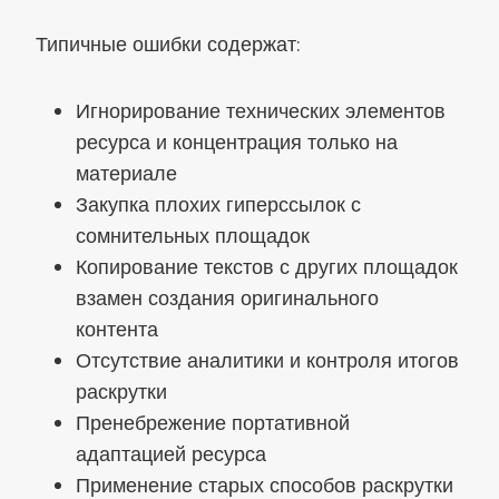
Типичные ошибки содержат:
Игнорирование технических элементов
ресурса и концентрация только на
материале
Закупка плохих гиперссылок с
сомнительных площадок
Копирование текстов с других площадок
взамен создания оригинального
контента
Отсутствие аналитики и контроля итогов
раскрутки
Пренебрежение портативной
адаптацией ресурса
Применение старых способов раскрутки