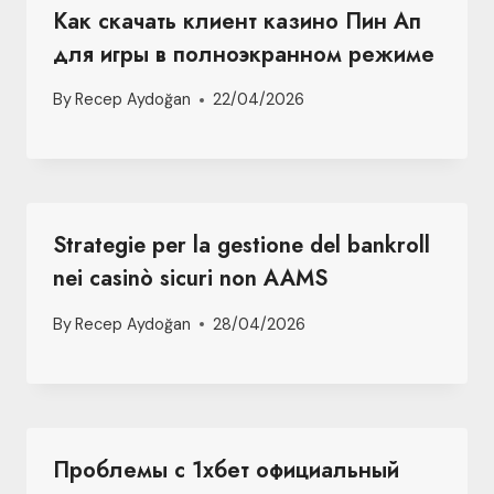
Как скачать клиент казино Пин Ап
для игры в полноэкранном режиме
By
Recep Aydoğan
22/04/2026
Strategie per la gestione del bankroll
nei casinò sicuri non AAMS
By
Recep Aydoğan
28/04/2026
Проблемы с 1хбет официальный