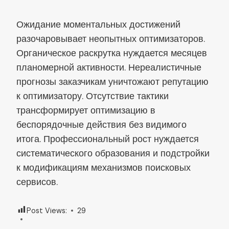
Ожидание моментальных достижений
разочаровывает неопытных оптимизаторов.
Органическое раскрутка нуждается месяцев
планомерной активности. Нереалистичные
прогнозы заказчикам уничтожают репутацию
к оптимизатору. Отсутствие тактики
трансформирует оптимизацию в
беспорядочные действия без видимого
итога. Профессиональный рост нуждается
систематического образования и подстройки
к модификациям механизмов поисковых
сервисов.
Post Views:
29