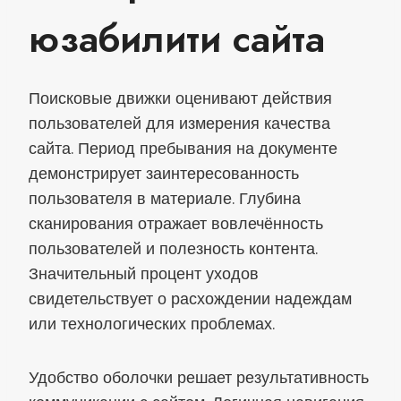
юзабилити сайта
Поисковые движки оценивают действия
пользователей для измерения качества
сайта. Период пребывания на документе
демонстрирует заинтересованность
пользователя в материале. Глубина
сканирования отражает вовлечённость
пользователей и полезность контента.
Значительный процент уходов
свидетельствует о расхождении надеждам
или технологических проблемах.
Удобство оболочки решает результативность