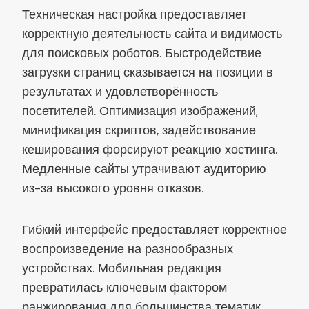
Техническая настройка предоставляет
корректную деятельность сайта и видимость
для поисковых роботов. Быстродействие
загрузки страниц сказывается на позиции в
результатах и удовлетворённость
посетителей. Оптимизация изображений,
минификация скриптов, задействование
кеширования форсируют реакцию хостинга.
Медленные сайты утрачивают аудиторию
из-за высокого уровня отказов.
Гибкий интерфейс предоставляет корректное
воспроизведение на разнообразных
устройствах. Мобильная редакция
превратилась ключевым фактором
ранжирования для большинства тематик.