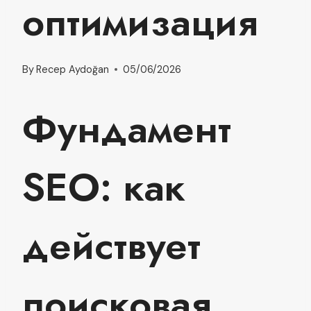
оптимизация
By
Recep Aydoğan
05/06/2026
Фундамент
SEO: как
действует
поисковая