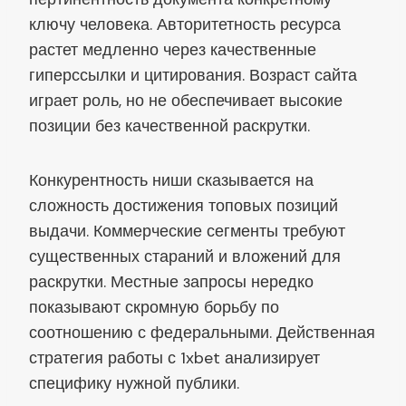
ключу человека. Авторитетность ресурса
растет медленно через качественные
гиперссылки и цитирования. Возраст сайта
играет роль, но не обеспечивает высокие
позиции без качественной раскрутки.
Конкурентность ниши сказывается на
сложность достижения топовых позиций
выдачи. Коммерческие сегменты требуют
существенных стараний и вложений для
раскрутки. Местные запросы нередко
показывают скромную борьбу по
соотношению с федеральными. Действенная
стратегия работы с 1xbet анализирует
специфику нужной публики.