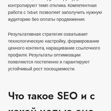
контролируют темп отклика. Компетентная
работа с 1xbet позволяет заполучить нужную
аудиторию без оплаты продвижения.
Результативная стратегия охватывает
технологическую настройку, формирование
ценного контента, наращивание ссылочного
профиля. Результаты оптимизации
появляются постепенно и гарантируют
устойчивый рост посещаемости.
Что такое SEO и с