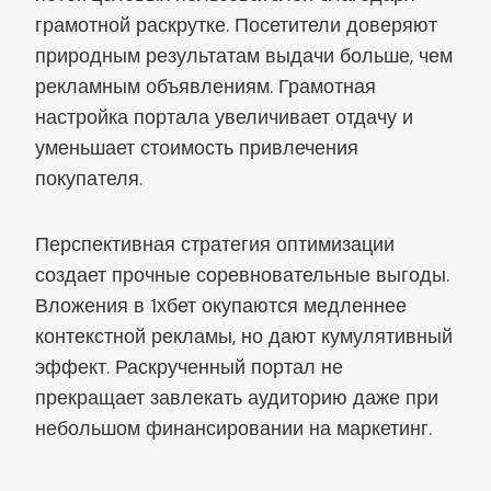
грамотной раскрутке. Посетители доверяют
природным результатам выдачи больше, чем
рекламным объявлениям. Грамотная
настройка портала увеличивает отдачу и
уменьшает стоимость привлечения
покупателя.
Перспективная стратегия оптимизации
создает прочные соревновательные выгоды.
Вложения в 1хбет окупаются медленнее
контекстной рекламы, но дают кумулятивный
эффект. Раскрученный портал не
прекращает завлекать аудиторию даже при
небольшом финансировании на маркетинг.