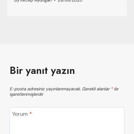
By
Recep Aydoğan
29/08/2025
Bir yanıt yazın
E-posta adresiniz yayınlanmayacak.
Gerekli alanlar
*
ile
işaretlenmişlerdir
Yorum
*