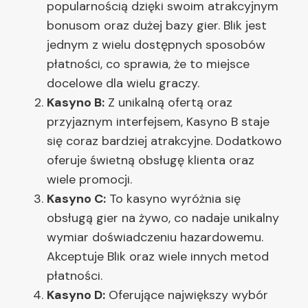
popularnością dzięki swoim atrakcyjnym
bonusom oraz dużej bazy gier. Blik jest
jednym z wielu dostępnych sposobów
płatności, co sprawia, że to miejsce
docelowe dla wielu graczy.
Kasyno B:
Z unikalną ofertą oraz
przyjaznym interfejsem, Kasyno B staje
się coraz bardziej atrakcyjne. Dodatkowo
oferuje świetną obsługę klienta oraz
wiele promocji.
Kasyno C:
To kasyno wyróżnia się
obsługą gier na żywo, co nadaje unikalny
wymiar doświadczeniu hazardowemu.
Akceptuje Blik oraz wiele innych metod
płatności.
Kasyno D:
Oferujące największy wybór