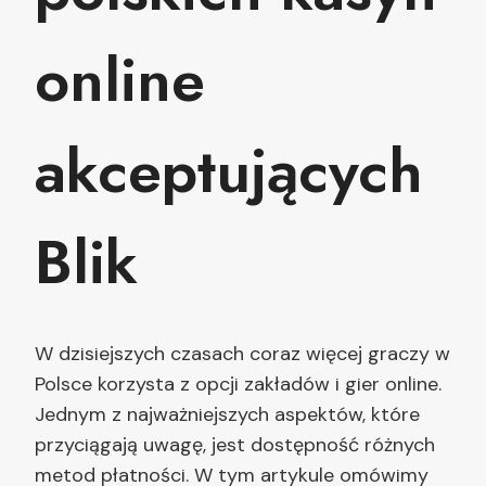
online
akceptujących
Blik
W dzisiejszych czasach coraz więcej graczy w
Polsce korzysta z opcji zakładów i gier online.
Jednym z najważniejszych aspektów, które
przyciągają uwagę, jest dostępność różnych
metod płatności. W tym artykule omówimy