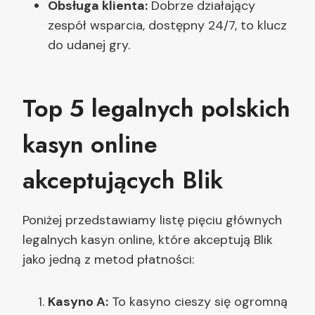
Obsługa klienta:
Dobrze działający
zespół wsparcia, dostępny 24/7, to klucz
do udanej gry.
Top 5 legalnych polskich
kasyn online
akceptujących Blik
Poniżej przedstawiamy listę pięciu głównych
legalnych kasyn online, które akceptują Blik
jako jedną z metod płatności:
Kasyno A:
To kasyno cieszy się ogromną