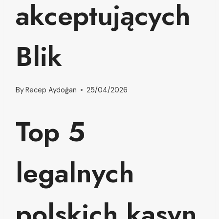
akceptujących
Blik
By
Recep Aydoğan
25/04/2026
Top 5
legalnych
polskich kasyn