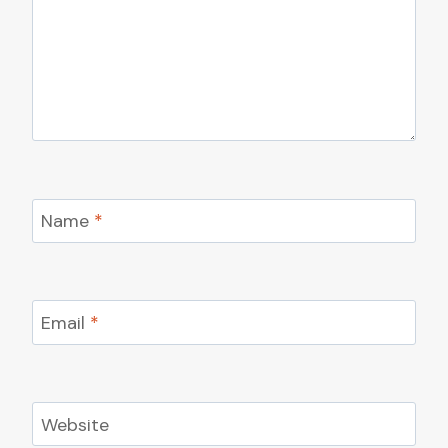
Name
*
Email
*
Website