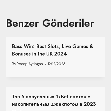
Benzer Gönderiler
Bass Win: Best Slots, Live Games &
Bonuses in the UK 2024
By
Recep Aydoğan
12/12/2023
Топ-5 популярных 1xBet слотов с
накопительным джекпотом в 2023