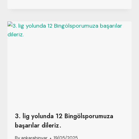
3. lig yolunda 12 Bingölsporumuza
başarılar dileriz.
By
ankarabinyar
19/05/2025