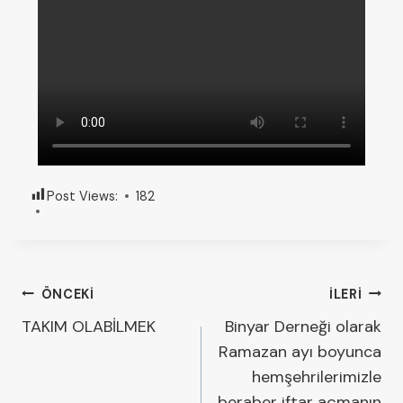
Post Views:
182
ÖNCEKI
İLERI
TAKIM OLABİLMEK
Binyar Derneği olarak
Ramazan ayı boyunca
hemşehrilerimizle
beraber iftar açmanın