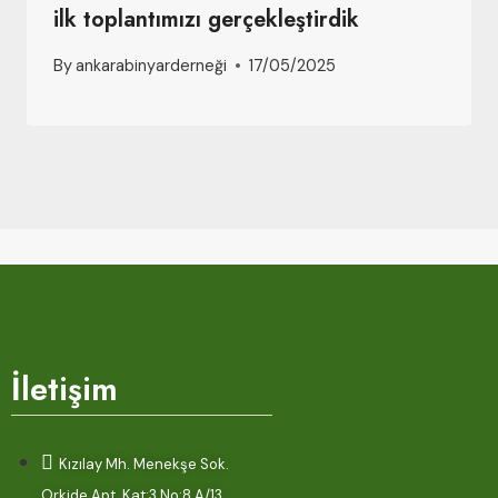
ilk toplantımızı gerçekleştirdik
By
ankarabinyarderneği
17/05/2025
İletişim
Kızılay Mh. Menekşe Sok.
Orkide Apt. Kat:3 No:8 A/13