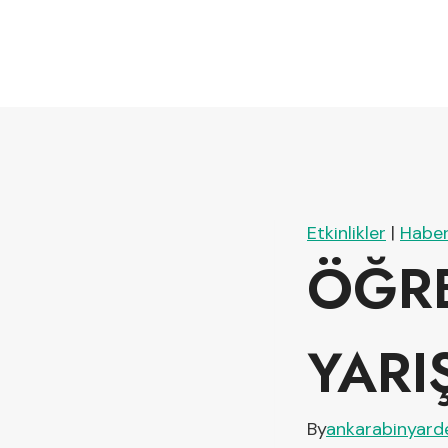
Etkinlikler
|
Haber
ÖĞRE
YARI
By
ankarabinyard