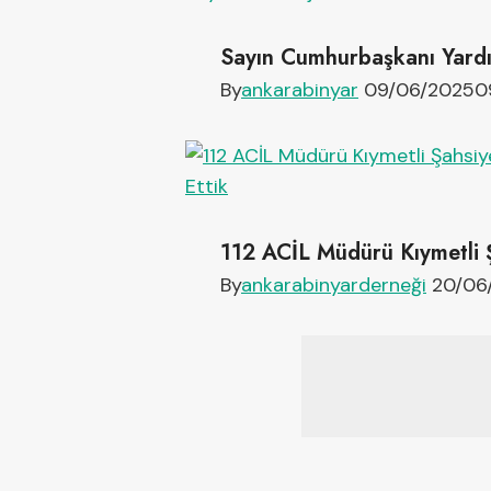
Sayın Cumhurbaşkanı Yardı
By
ankarabinyar
09/06/2025
0
112 ACİL Müdürü Kıymetli Ş
By
ankarabinyarderneği
20/06