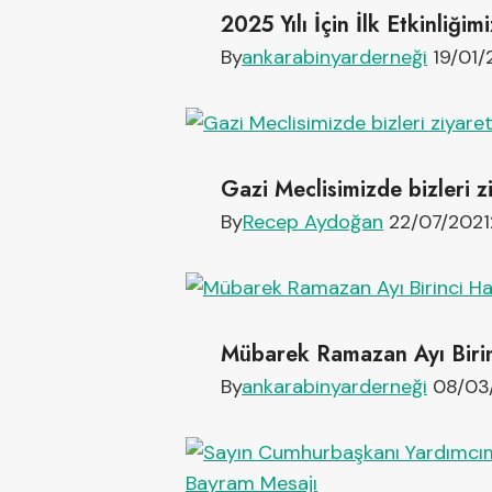
2025 Yılı İçin İlk Etkinliğimi
By
ankarabinyarderneği
19/01
Gazi Meclisimizde bizleri zi
By
Recep Aydoğan
22/07/2021
Mübarek Ramazan Ayı Birin
By
ankarabinyarderneği
08/03