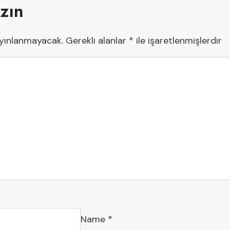
azın
ayınlanmayacak.
Gerekli alanlar
*
ile işaretlenmişlerdir
Name
*