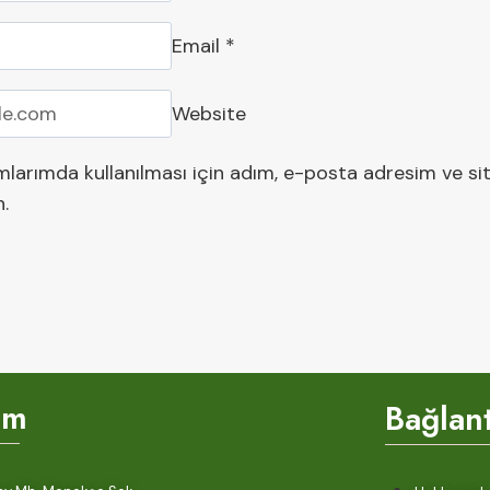
Email
*
Website
larımda kullanılması için adım, e-posta adresim ve si
n.
şim
Bağlant