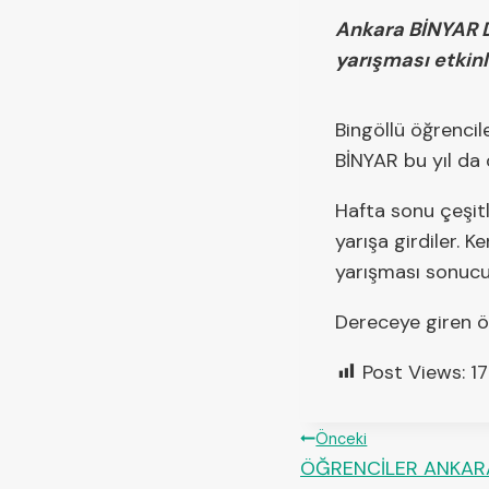
Ankara BİNYAR De
yarışması etkinl
Bingöllü öğrencil
BİNYAR bu yıl da 
Hafta sonu çeşitli
yarışa girdiler. K
yarışması sonucu
Dereceye giren öğ
Post Views:
17
Önceki
ÖĞRENCİLER ANKARA